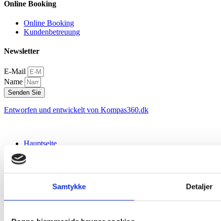
Online Booking
Online Booking
Kundenbetreuung
Newsletter
E-Mail
Name
Senden Sie
Entworfen und entwickelt von Kompas360.dk
Hauptseite
Leistungen
Road
LKW mit Gabelstabler
Lagerhotel
Samtykke
Detaljer
Sondertransporte
Kurier
Profil
K. Hansen Transport