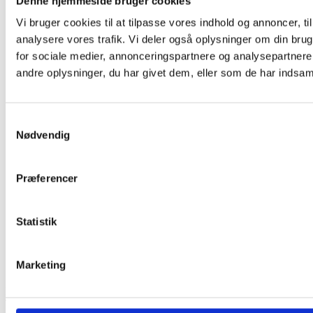
Denne hjemmeside bruger cookies
Die Geschichte hinter
Vision und Auftrag
Vi bruger cookies til at tilpasse vores indhold og annoncer, til 
Nachhaltigkeit
analysere vores trafik. Vi deler også oplysninger om din br
Domizil
Informationen für Kunden
for sociale medier, annonceringspartnere og analysepartner
Allgemeine Geschäftsbedingungen
andre oplysninger, du har givet dem, eller som de har indsamle
Diesel-Zuschlag
Verfolgen und Aufspüren
Der Verwaltungsrat
Patenschaften
Samtykkevalg
Der Trophäenschrank
Nødvendig
Verfügbare Stellen
Ausbildungsgang
Galerie & Identität
Præferencer
Logo
Profil-Broschüre
Galerie
Buchung/Support
Statistik
Kundenbetreuung
Online Booking
Neuigkeiten
Marketing
Kontakt
Park Allé 20 – 6600 Vejen
Tel. +45
76 96 06 44