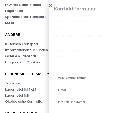
LKW mit Gabelstabler
Kontaktformular
Lagerhotel
Sie können sich jederzeit direkt oder
Spezialisierter Transport
über unser Kontaktformular an uns
Kurier
wenden.
ANDERE
Füllen Sie das Kontaktformular aus, und
wir
K. Hansen Transport
Informationen für Kunden
werden uns mit Ihnen in Verbindung
Galerie & Identität
setzen.
Umgang mit Cookies
LEBENSMITTEL-SMILEY-SCHEMA
Transport
Lagerhotel S.14-24
Lagerhotel S.8
Ökologische Kontrolle