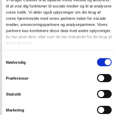
versprechen, und liefern wie vereinbart – jedes Mal.
til at vise dig funktioner til sociale medier og til at analysere
vores trafik. Vi deler også oplysninger om din brug af
vores hjemmeside med vores partnere inden for sociale
medier, annonceringspartnere og analysepartnere. Vores
partnere kan kombinere disse data med andre oplysninger,
du har givet dem, eller som de har indsamlet fra din brug af
Ihr professioneller Partner
Einfach zu buchen Vertrieb
deres tjenester.
Die Zusammenarbeit mit uns soll für Sie so einfach wie
Samtykkevalg
Nødvendig
möglich sein. Sie können den Transport über unser
Online-
Buchungssystem
buchen oder eine E-Mail direkt an unsere
Vertriebsabteilung senden. Bei
einer E-Mail-Buchung
geben
Præferencer
Sie einfach den Absender und Empfänger, das gewünschte
Datum und die Uhrzeit sowie Angaben zur Art und Menge der
Güter und eventuelle Sonderwünsche an. Wir kümmern uns
Statistik
um den Rest und melden uns umgehend mit einer
Bestätigung und eventuellen Rückfragen bei Ihnen.
Marketing