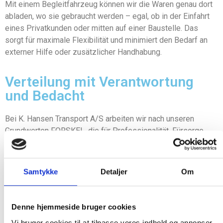
Mit einem Begleitfahrzeug können wir die Waren genau dort
abladen, wo sie gebraucht werden – egal, ob in der Einfahrt
eines Privatkunden oder mitten auf einer Baustelle. Das
sorgt für maximale Flexibilität und minimiert den Bedarf an
externer Hilfe oder zusätzlicher Handhabung.
Verteilung mit Verantwortung
und Bedacht
Bei K. Hansen Transport A/S arbeiten wir nach unseren
Grundwerten FORSKEL, die für Professionalität, Fürsorge,
Respekt, soziale Verantwortung, Qualität, Engagement und
Gesetzestreue stehen. Das durchdringt alles, was wir tun –
vom ersten Kontakt bis zur Lieferung der letzten Palette.
Samtykke
Detaljer
Om
Wir glauben an persönlichen Service und klare
Vereinbarungen. Deshalb haben Sie bei uns immer einen
Denne hjemmeside bruger cookies
festen Ansprechpartner, der Ihre Wünsche kennt und dafür
sorgt, dass alles wie geplant verläuft. Wir halten, was wir
Vi bruger cookies til at tilpasse vores indhold og annoncer,