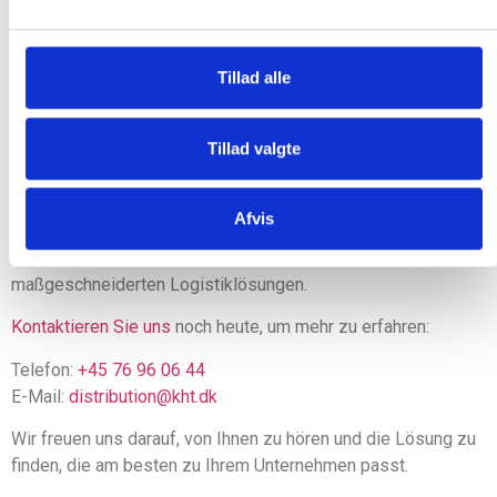
Für Unternehmen mit größeren Anforderungen bieten wir auch
EDI-Integration an, damit Logistik und Kommunikation noch
effizienter werden.
Tillad alle
Kontaktieren Sie uns – wir helfen
Ihnen gerne weiter
Tillad valgte
Benötigen Sie einen zuverlässigen und flexiblen Partner für
Afvis
den Vertrieb? Bei K. Hansen Transport A/S stehen wir Ihnen
mit Rat und Tat zur Seite, von Einzellieferungen bis hin zu
maßgeschneiderten Logistiklösungen.
Kontaktieren Sie uns
noch heute, um mehr zu erfahren:
Telefon:
+45 76 96 06 44
E-Mail:
distribution@kht.dk
Wir freuen uns darauf, von Ihnen zu hören und die Lösung zu
finden, die am besten zu Ihrem Unternehmen passt.