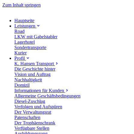
Zum Inhalt springen
Hauptseite
Leistungen
Road
LKW mit Gabelstabler
Lagerhotel
Sondertransporte
Kurier
Profil
K. Hansen Transport
Die Geschichte hinter
Vision und Auftrag
Nachhaltigkeit
Domizil
Informationen für Kunden
Allgemeine Geschäftsbedingungen
Diesel-Zuschlag
Verfolgen und Aufspüren
Der Verwaltungsrat
Patenschaften
Der Trophäenschrank
Verfügbare Stellen
Ausbildungsgang