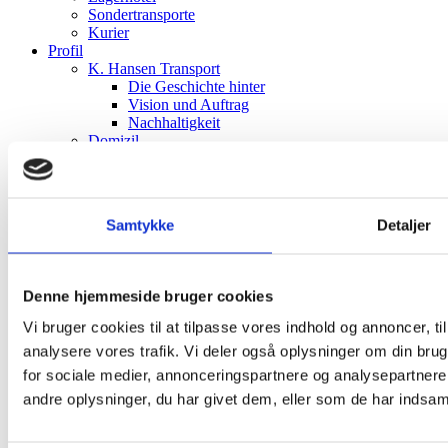
Sondertransporte
Kurier
Profil
K. Hansen Transport
Die Geschichte hinter
Vision und Auftrag
Nachhaltigkeit
Domizil
Informationen für Kunden
Allgemeine Geschäftsbedingungen
Diesel-Zuschlag
Verfolgen und Aufspüren
Samtykke
Detaljer
Der Verwaltungsrat
Patenschaften
Der Trophäenschrank
Verfügbare Stellen
Denne hjemmeside bruger cookies
Ausbildungsgang
Galerie & Identität
Vi bruger cookies til at tilpasse vores indhold og annoncer, til 
Logo
analysere vores trafik. Vi deler også oplysninger om din br
Profil-Broschüre
Galerie
for sociale medier, annonceringspartnere og analysepartner
Buchung/Support
andre oplysninger, du har givet dem, eller som de har indsamle
Kundenbetreuung
Online Booking
Neuigkeiten