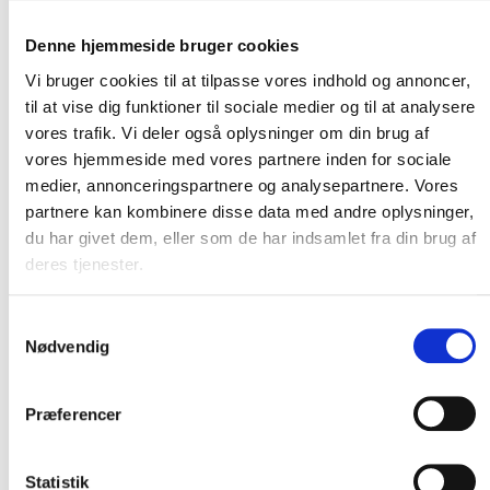
Vores lagerhotel benyttes af både små og store
Denne hjemmeside bruger cookies
virksomheder, herunder:
Vi bruger cookies til at tilpasse vores indhold og annoncer,
Webshops med behov for dag-til-dag pluk og
til at vise dig funktioner til sociale medier og til at analysere
forsendelse
vores trafik. Vi deler også oplysninger om din brug af
vores hjemmeside med vores partnere inden for sociale
Produktionsvirksomheder, der har brug for ekstra
medier, annonceringspartnere og analysepartnere. Vores
lagerplads i perioder
partnere kan kombinere disse data med andre oplysninger,
du har givet dem, eller som de har indsamlet fra din brug af
Grossister med stort flow af varer
deres tjenester.
Importører, som har brug for containertømning og
videredistribution
Samtykkevalg
Nødvendig
Uanset din branche eller logistikudfordring, kan vi finde en
løsning – kontakt os og hør mere om mulighederne for en
Præferencer
fleksibel lageraftale.
Statistik