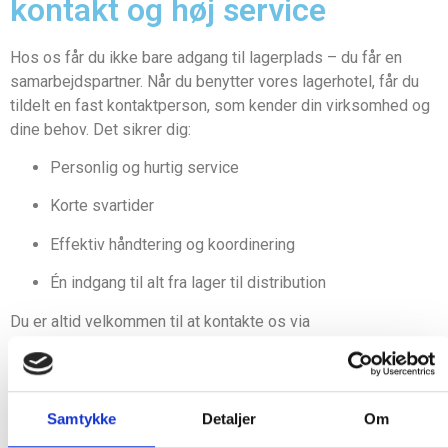
kontakt og høj service
Hos os får du ikke bare adgang til lagerplads – du får en
samarbejdspartner. Når du benytter vores lagerhotel, får du
tildelt en fast kontaktperson, som kender din virksomhed og
dine behov. Det sikrer dig:
Personlig og hurtig service
Korte svartider
Effektiv håndtering og koordinering
Én indgang til alt fra lager til distribution
Du er altid velkommen til at kontakte os via
kontaktformularen
– vi vender hurtigt tilbage.
Et lagerhotel tilpasset din
Samtykke
Detaljer
Om
virksomhed