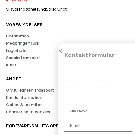
Vi svarer døgnet rundt, året rundt.
VORES YDELSER
Distribution
Medbringertruck
Lagerhotel
Kontaktformular
Specialtransport
Du er altid velkommen til at kontakte os
Kurer
direkte, eller via vores kontaktformular.
ANDET
Udfyld kontaktformularen, og vi vil
kontakte dig hurtigst muligt.
Om K. Hansen Transport
Kundeinformation
Galleri & Identitet
Håndtering af cookies
FØDEVARE-SMILEY-ORDNING