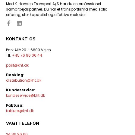
Med K. Hansen Transport A/S har du en professionel
samarbejdspartner. Du har et transportfirma med solid
erfaring, stor kapacitet og effektive metoder.
KONTAKT OS
Park Allé 20 – 6600 Vejen
Tlf.
+45 76 96 06 44
post@kht.dk
Booking:
distribution@kht.dk
Kundeservice:
kundeservice@kht.dk
Faktura:
faktura@kht.dk
VAGTTELEFON
24 86 96 66