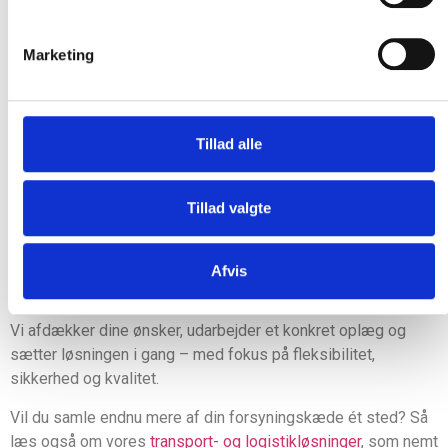
Marketing
Din professionelle samarbejdspartner
Få et uforpligtende tilbud på lagerhotel
Er du nysgerrig på, hvordan vores lagerhotel kan optimere
Tillad alle
logistikken i din virksomhed og skabe reel værdi i
hverdagen? Vi står klar til at hjælpe dig hele vejen – hurtigt
og professionelt.
Tillad valgte
Kontakt os
og få et uforpligtende tilbud, der er tilpasset dine
behov. Du kan skrive direkte til os på
salg@kht.dk
, så vender
Afvis
vi hurtigt tilbage.
Vi afdækker dine ønsker, udarbejder et konkret oplæg og
sætter løsningen i gang – med fokus på fleksibilitet,
sikkerhed og kvalitet.
Vil du samle endnu mere af din forsyningskæde ét sted? Så
læs også om vores
transport- og logistikløsninger
, som nemt