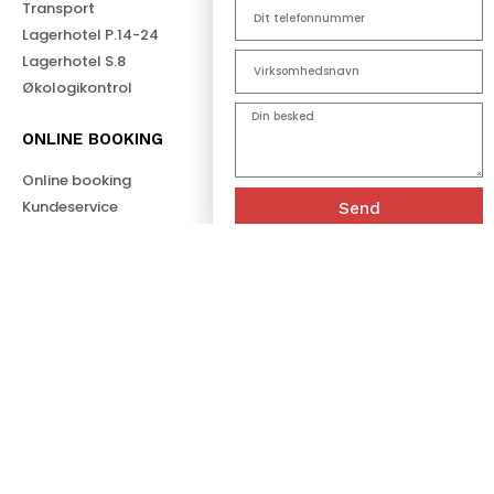
Transport
Lagerhotel P.14-24
Lagerhotel S.8
Økologikontrol
ONLINE BOOKING
Online booking
Send
Dansk
Kundeservice
NYHEDSBREV
E-mail
Navn
Send