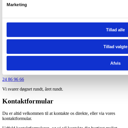
Profilbrochure
Marketing
Galleri
Booking/Support
Kundeservice
Online booking
Nyheder
Tillad alle
Kontakt
Park Allé 20 – 6600 Vejen
Tillad valgte
Tlf.
76 96 06 44
post@kht.dk
Afvis
Vagttelefon
24 86 96 66
Vi svarer døgnet rundt, året rundt.
Kontaktformular
Du er altid velkommen til at kontakte os direkte, eller via vores
kontaktformular.