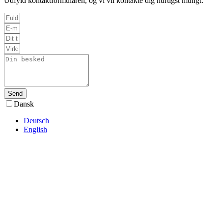
Udfyld kontaktformularen, og vi vil kontakte dig hurtigst muligt.
Send
Dansk
Deutsch
English