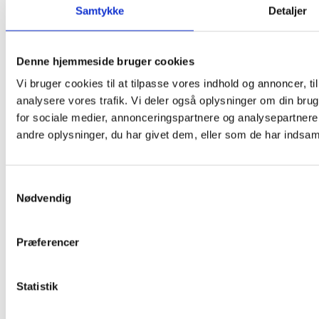
Samtykke
Detaljer
Forside
Vores ydelser
Distribution
Medbringertruck
Denne hjemmeside bruger cookies
Lagerhotel
Projekttransport
Vi bruger cookies til at tilpasse vores indhold og annoncer, til 
Kurer
analysere vores trafik. Vi deler også oplysninger om din br
Profil
for sociale medier, annonceringspartnere og analysepartner
Om K. Hansen Transport
Historien bag
andre oplysninger, du har givet dem, eller som de har indsamle
Vision og mission
Bæredygtighed
Domicil
Kundeinformation
Samtykkevalg
Forretningsbetingelser
Nødvendig
Dieseltillæg
Track & Trace
Bestyrelsen
Præferencer
Sponsorater
Pokalskabet
Ledige jobs
Elevforløb
Statistik
Galleri & Identitet
Logo