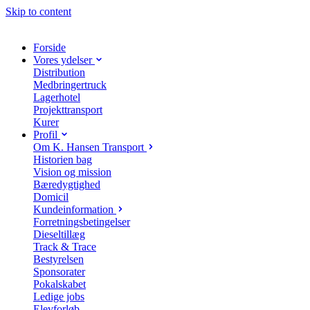
Skip to content
Forside
Vores ydelser
Distribution
Medbringertruck
Lagerhotel
Projekttransport
Kurer
Profil
Om K. Hansen Transport
Historien bag
Vision og mission
Bæredygtighed
Domicil
Kundeinformation
Forretningsbetingelser
Dieseltillæg
Track & Trace
Bestyrelsen
Sponsorater
Pokalskabet
Ledige jobs
Elevforløb