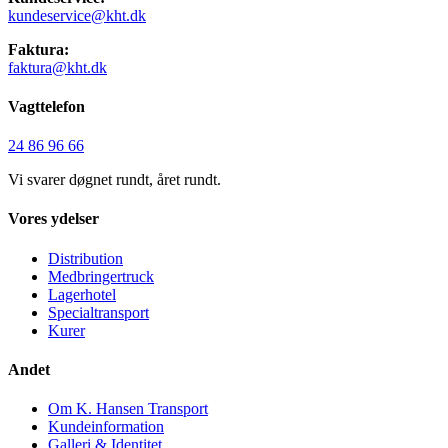
kundeservice@kht.dk
Faktura:
faktura@kht.dk
Vagttelefon
24 86 96 66
Vi svarer døgnet rundt, året rundt.
Vores ydelser
Distribution
Medbringertruck
Lagerhotel
Specialtransport
Kurer
Andet
Om K. Hansen Transport
Kundeinformation
Galleri & Identitet